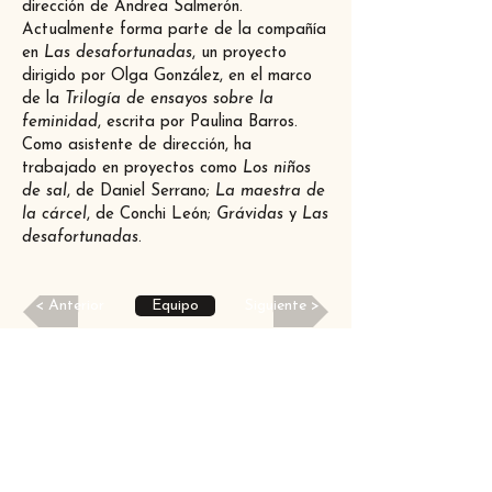
dirección de Andrea Salmerón.
Actualmente forma parte de la compañía
en
Las desafortunadas
, un proyecto
dirigido por Olga González, en el marco
de la
Trilogía de ensayos sobre la
feminidad
, escrita por Paulina Barros.
Como asistente de dirección, ha
trabajado en proyectos como
Los niños
de sal
, de Daniel Serrano;
La maestra de
la cárcel
, de Conchi León;
Grávidas
y
Las
desafortunadas
.
< Anterior
Equipo
Siguiente >
Encuéntranos a través de:
contacto@teatroenfuga.mx
Facebook