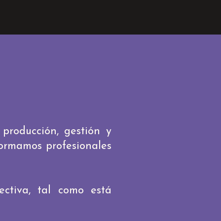
 producción, gestión y
formamos profesionales
ctiva, tal como está