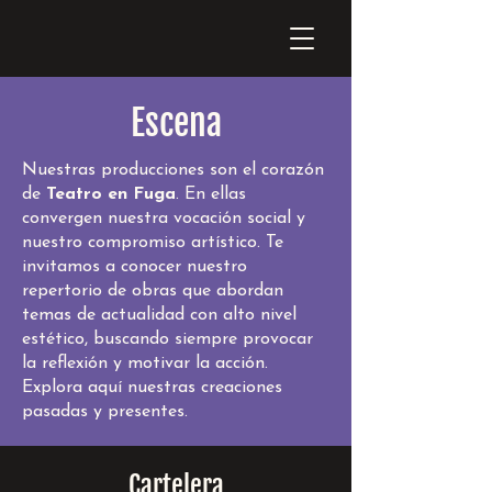
Escena
Nuestras producciones son el corazón
de
Teatro en Fuga
. En ellas
convergen nuestra vocación social y
nuestro compromiso artístico. Te
invitamos a conocer nuestro
repertorio de obras que abordan
temas de actualidad con alto nivel
estético, buscando siempre provocar
la reflexión y motivar la acción.
Explora aquí nuestras creaciones
pasadas y presentes.
Cartelera