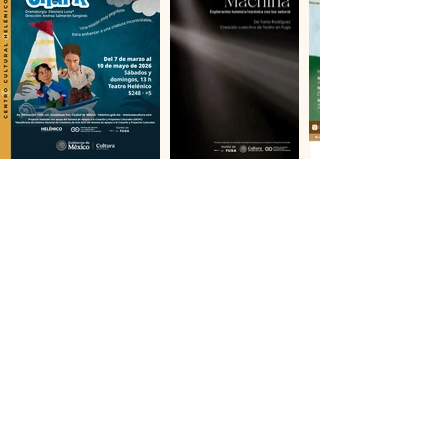
Histórico
Un viaje por las producciones que han
definido nuestra identidad. Explora la
trayectoria y el archivo creativo de
Teatro en Fuga.