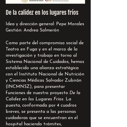
De la calidez en los lugares fríos
Idea y dirección general: Pepe Morales
Gestión: Andrea Salmerón
Como parte del compromiso social de
Teatro en Fuga y en el marco de la
investigación y trabajo en torno al
Sistema Nacional de Cuidados, hemos
establecido una alianza estratégica
con el Instituto Nacional de Nutrición
y Ciencias Médicas Salvador Zubirán
(
INCMNSZ)
, para presentar
funciones de nuestro proyecto
De la
Calidez en los Lugares Fríos
. La
puesta, conformada por 4 cuadros
breves, se presenta a las personas
cuidadoras que se encuentran en el
hospital haciendo trámites,