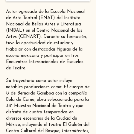
Actor egresado de la Escuela Nacional
de Arte Teatral (ENAT) del Instituto
Nacional de Bellas Artes y Literatura
(INBAL) en el Centro Nacional de las
Artes (CENART). Durante su formación,
tuvo la oportunidad de estudiar y
trabajar con destacadas figuras de la
escena mexicana y participar en tres
Encuentros Internacionales de Escuelas
de Teatro.
Su trayectoria como actor incluye
notables producciones como:
El cuerpo de
U
de Bernardo Gamboa con la compañía
Bola de Carne, obra seleccionada para la
38° Muestra Nacional de Teatro y que
disfrutó de cuatro temporadas en
diversos escenarios de la Ciudad de
México, incluyendo el teatro El Galeón del
Centro Cultural del Bosque;
Intermitentes
,