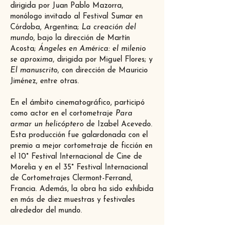
dirigida por Juan Pablo Mazorra,
monólogo invitado al Festival Sumar en
Córdoba, Argentina;
La creación del
mundo
, bajo la dirección de Martín
Acosta;
Ángeles en América: el milenio
se aproxima
, dirigida por Miguel Flores; y
El manuscrito
, con dirección de Mauricio
Jiménez, entre otras.
En el ámbito cinematográfico, participó
como actor en el cortometraje
Para
armar un helicóptero
de Izabel Acevedo.
Esta producción fue galardonada con el
premio a mejor cortometraje de ficción en
el 10° Festival Internacional de Cine de
Morelia y en el 35° Festival Internacional
de Cortometrajes Clermont-Ferrand,
Francia. Además, la obra ha sido exhibida
en más de diez muestras y festivales
alrededor del mundo.