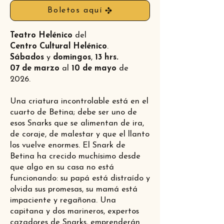
Boletos aquí
Teatro Helénico
del
Centro Cultural Helénico
.
Sábados
y
domingos
,
13 hrs.
07 de marzo
al
10 de mayo
de
2026.
Una criatura incontrolable está en el
cuarto de Betina; debe ser uno de
esos Snarks que se alimentan de ira,
de coraje, de malestar y que el llanto
los vuelve enormes. El Snark de
Betina ha crecido muchísimo desde
que algo en su casa no está
funcionando: su papá está distraído y
olvida sus promesas, su mamá está
impaciente y regañona. Una
capitana y dos marineros, expertos
cazadores de Snarks, emprenderán